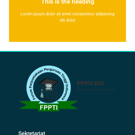
This is the heading
Lorem ipsum dolor sit amet consectetur adipiscing
Lorem ipsum dolor sit amet consectetur adipiscing
This is the heading
elit dolor
Sekretariat