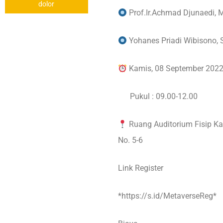
This is
dolor
Prof.Ir.Achmad Djunaedi, 
Yohanes Priadi Wibisono, 
Kamis, 08 September 202
Pukul : 09.00-12.00
Ruang Auditorium Fisip Ka
No. 5-6
Link Register
*https://s.id/MetaverseReg*