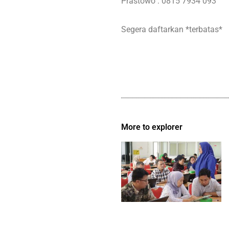
Prastowo : 0815 7934 093
Segera daftarkan *terbatas*
More to explorer