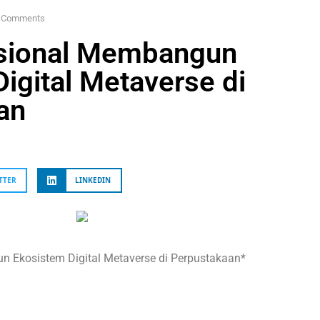
 Comments
sional Membangun
igital Metaverse di
an
TTER
LINKEDIN
 Ekosistem Digital Metaverse di Perpustakaan*