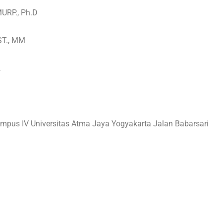
MURP., Ph.D
ST., MM
2
mpus IV Universitas Atma Jaya Yogyakarta Jalan Babarsari