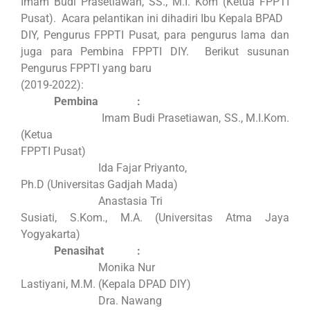
Imam Budi Prasetiawan, SS., M.I. Kom (Ketua FPPTI
Pusat).
Acara pelantikan ini dihadiri Ibu Kepala BPAD
DIY, Pengurus FPPTI Pusat, para pengurus lama dan
juga para Pembina FPPTI DIY.
Berikut susunan
Pengurus FPPTI yang baru
(2019-2022):
Pembina
:
Imam Budi Prasetiawan, SS., M.I.Kom.
(Ketua
FPPTI Pusat)
Ida Fajar Priyanto,
Ph.D (Universitas Gadjah Mada)
Anastasia Tri
Susiati, S.Kom., M.A. (Universitas Atma Jaya
Yogyakarta)
Penasihat
:
Monika Nur
Lastiyani, M.M. (Kepala DPAD DIY)
Dra. Nawang